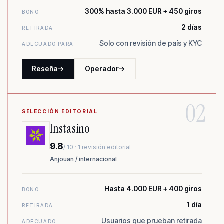
300% hasta 3.000 EUR + 450 giros
BONO
2 días
RETIRADA
Solo con revisión de país y KYC
ADECUADO PARA
Reseña
->
Operador
->
02
SELECCIÓN EDITORIAL
Instasino
9.8
/ 10 · 1 revisión editorial
Anjouan / internacional
Hasta 4.000 EUR + 400 giros
BONO
1 día
RETIRADA
Usuarios que prueban retirada
ADECUADO