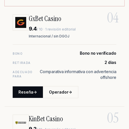
04
GxBet Casino
9.4
/ 10 · 1 revisión editorial
Internacional / sin DGOJ
Bono no verificado
BONO
2 días
RETIRADA
Comparativa informativa con advertencia
ADECUADO
PARA
offshore
Reseña
->
Operador
->
05
KinBet Casino
9.2