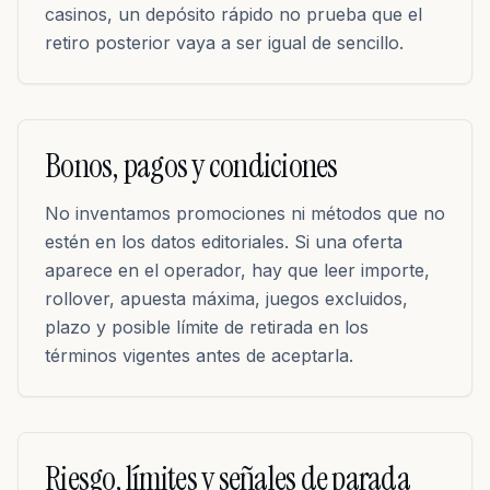
casinos, un depósito rápido no prueba que el
retiro posterior vaya a ser igual de sencillo.
Bonos, pagos y condiciones
No inventamos promociones ni métodos que no
estén en los datos editoriales. Si una oferta
aparece en el operador, hay que leer importe,
rollover, apuesta máxima, juegos excluidos,
plazo y posible límite de retirada en los
términos vigentes antes de aceptarla.
Riesgo, límites y señales de parada