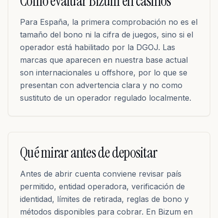
Cómo evaluar Bizum en casinos
Para España, la primera comprobación no es el
tamaño del bono ni la cifra de juegos, sino si el
operador está habilitado por la DGOJ. Las
marcas que aparecen en nuestra base actual
son internacionales u offshore, por lo que se
presentan con advertencia clara y no como
sustituto de un operador regulado localmente.
Qué mirar antes de depositar
Antes de abrir cuenta conviene revisar país
permitido, entidad operadora, verificación de
identidad, límites de retirada, reglas de bono y
métodos disponibles para cobrar. En Bizum en