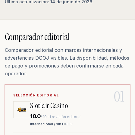
Última actualización: 14 de junio de 2026
Comparador editorial
Comparador editorial con marcas internacionales y
advertencias DGOJ visibles. La disponibilidad, métodos
de pago y promociones deben confirmarse en cada
operador.
01
SELECCIÓN EDITORIAL
Slotlair Casino
10.0
/ 10 · 1 revisión editorial
Internacional / sin DGOJ