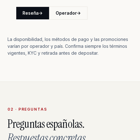
Reseña
->
Operador
->
La disponibilidad, los métodos de pago y las promociones
varían por operador y país. Confirma siempre los términos
vigentes, KYC y retirada antes de depositar.
02 · PREGUNTAS
Preguntas españolas.
Respuestas concretas.