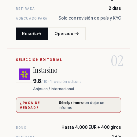
2 días
RETIRADA
Solo con revisión de país y KYC
ADECUADO PARA
Reseña
->
Operador
->
02
SELECCIÓN EDITORIAL
Instasino
9.8
/ 10 · 1 revisión editorial
Anjouan / internacional
Sé el primero
en dejar un
¿PAGA DE
informe
VERDAD?
Hasta 4.000 EUR + 400 giros
BONO
1 día