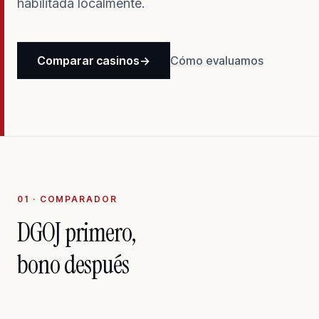
habilitada localmente.
Comparar casinos
->
Cómo evaluamos
01 · COMPARADOR
DGOJ primero,
bono después