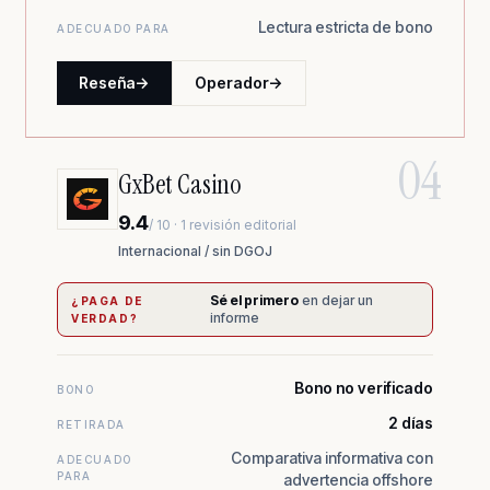
Lectura estricta de bono
ADECUADO PARA
Reseña
->
Operador
->
04
GxBet Casino
9.4
/ 10 · 1 revisión editorial
Internacional / sin DGOJ
Sé el primero
en dejar un
¿PAGA DE
informe
VERDAD?
Bono no verificado
BONO
2 días
RETIRADA
Comparativa informativa con
ADECUADO
PARA
advertencia offshore