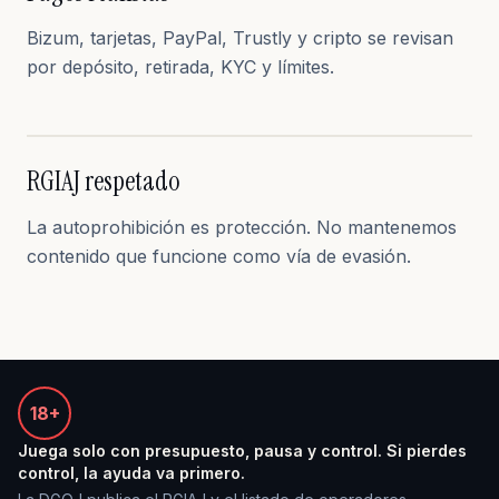
Bizum, tarjetas, PayPal, Trustly y cripto se revisan
por depósito, retirada, KYC y límites.
RGIAJ respetado
La autoprohibición es protección. No mantenemos
contenido que funcione como vía de evasión.
18+
Juega solo con presupuesto, pausa y control. Si pierdes
control, la ayuda va primero.