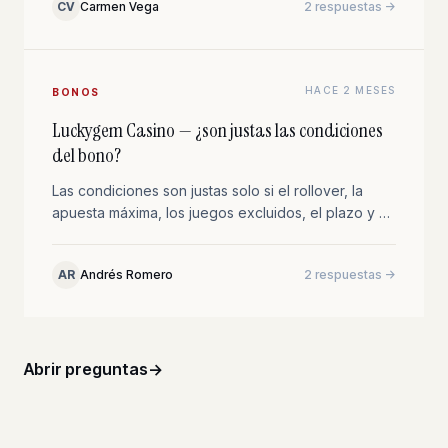
CV
Carmen Vega
2 respuestas ->
HACE 2 MESES
BONOS
Luckygem Casino — ¿son justas las condiciones
del bono?
Las condiciones son justas solo si el rollover, la
apuesta máxima, los juegos excluidos, el plazo y el
límite de retirada se entienden antes de aceptar la
pr...
AR
Andrés Romero
2 respuestas ->
Abrir preguntas
->