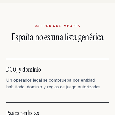
03 · POR QUÉ IMPORTA
España no es una lista genérica
DGOJ y dominio
Un operador legal se comprueba por entidad
habilitada, dominio y reglas de juego autorizadas.
Pagos realistas