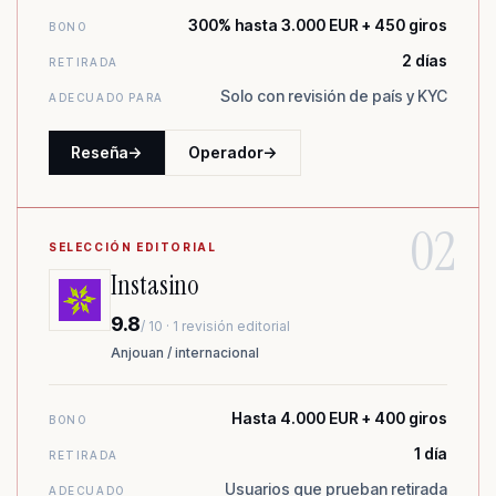
300% hasta 3.000 EUR + 450 giros
BONO
2 días
RETIRADA
Solo con revisión de país y KYC
ADECUADO PARA
Reseña
->
Operador
->
02
SELECCIÓN EDITORIAL
Instasino
9.8
/ 10 · 1 revisión editorial
Anjouan / internacional
Hasta 4.000 EUR + 400 giros
BONO
1 día
RETIRADA
Usuarios que prueban retirada
ADECUADO