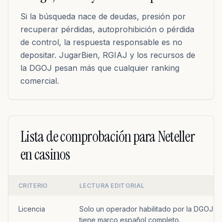
Si la búsqueda nace de deudas, presión por
recuperar pérdidas, autoprohibición o pérdida
de control, la respuesta responsable es no
depositar. JugarBien, RGIAJ y los recursos de
la DGOJ pesan más que cualquier ranking
comercial.
Lista de comprobación para Neteller
en casinos
CRITERIO
LECTURA EDITORIAL
Licencia
Solo un operador habilitado por la DGOJ
tiene marco español completo.