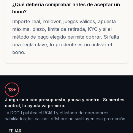
¿Qué debería comprobar antes de aceptar un
bono?
Importe real, rollover, juegos válidos, apuesta
máxima, plazo, límite de retirada, KYC y si el
método de pago elegido permite cobrar. Si falta
una regla clave, lo prudente es no activar el
bono.
18+
Juega solo con presupuesto, pausa y control. Si pierdes
control, la ayuda va primero.
La DGOJ publica el RGIAJ y el listado de operadores
habilitados; los casinos offshore no sustituyen esa protección.
FEJAR