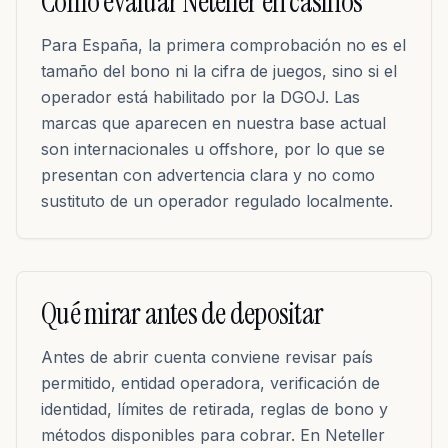
Cómo evaluar Neteller en casinos
Para España, la primera comprobación no es el
tamaño del bono ni la cifra de juegos, sino si el
operador está habilitado por la DGOJ. Las
marcas que aparecen en nuestra base actual
son internacionales u offshore, por lo que se
presentan con advertencia clara y no como
sustituto de un operador regulado localmente.
Qué mirar antes de depositar
Antes de abrir cuenta conviene revisar país
permitido, entidad operadora, verificación de
identidad, límites de retirada, reglas de bono y
métodos disponibles para cobrar. En Neteller