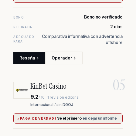
Bono no verificado
BONO
2 días
RETIRADA
Comparativa informativa con advertencia
ADECUADO
PARA
offshore
Reseña
->
Operador
->
05
KinBet Casino
9.2
/ 10 · 1 revisión editorial
Internacional / sin DGOJ
Sé el primero
en dejar un informe
¿PAGA DE VERDAD?