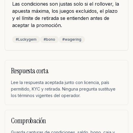
Las condiciones son justas solo si el rollover, la
apuesta máxima, los juegos excluidos, el plazo
y el límite de retirada se entienden antes de
aceptar la promoción.
#Luckygem
#bono
#wagering
Respuesta corta
Lee la respuesta aceptada junto con licencia, país
permitido, KYC y retirada. Ninguna pregunta sustituye
los términos vigentes del operador.
Comprobación
Guarda capturas de condiciones, saldo, bono, caja y