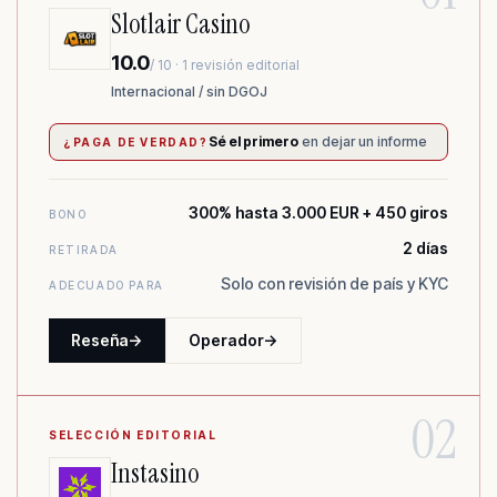
Slotlair Casino
10.0
/ 10 · 1 revisión editorial
Internacional / sin DGOJ
Sé el primero
en dejar un informe
¿PAGA DE VERDAD?
300% hasta 3.000 EUR + 450 giros
BONO
2 días
RETIRADA
Solo con revisión de país y KYC
ADECUADO PARA
Reseña
->
Operador
->
02
SELECCIÓN EDITORIAL
Instasino