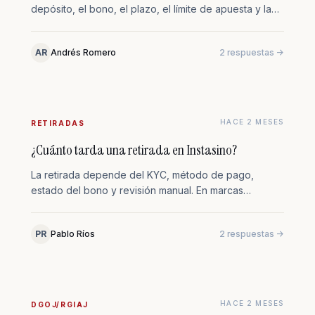
depósito, el bono, el plazo, el límite de apuesta y la
contribución de ...
AR
Andrés Romero
2 respuestas ->
HACE 2 MESES
RETIRADAS
¿Cuánto tarda una retirada en Instasino?
La retirada depende del KYC, método de pago,
estado del bono y revisión manual. En marcas
internacionales conviene pr...
PR
Pablo Ríos
2 respuestas ->
HACE 2 MESES
DGOJ/RGIAJ