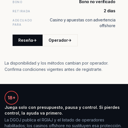
Bono no verificado
BONO
2 días
RETIRADA
Casino y apuestas con advertencia
ADECUADO
PARA
offshore
Reseña
->
Operador
->
La disponibilidad y los métodos cambian por operador.
Confirma condiciones vigentes antes de registrarte.
18+
Juega solo con presupuesto, pausa y control. Si pierdes
control, la ayuda va primero.
La DGOJ publica el RGIAJ y el listado de operadores
habilitados; los casinos offshore no sustituyen esa protección.