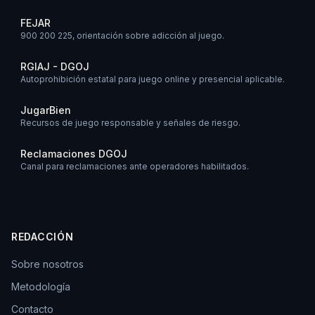
FEJAR
900 200 225, orientación sobre adicción al juego.
RGIAJ - DGOJ
Autoprohibición estatal para juego online y presencial aplicable.
JugarBien
Recursos de juego responsable y señales de riesgo.
Reclamaciones DGOJ
Canal para reclamaciones ante operadores habilitados.
REDACCIÓN
Sobre nosotros
Metodología
Contacto