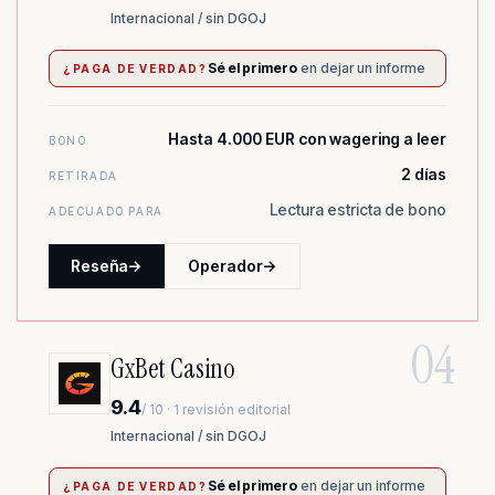
Internacional / sin DGOJ
Sé el primero
en dejar un informe
¿PAGA DE VERDAD?
Hasta 4.000 EUR con wagering a leer
BONO
2 días
RETIRADA
Lectura estricta de bono
ADECUADO PARA
Reseña
->
Operador
->
04
GxBet Casino
9.4
/ 10 · 1 revisión editorial
Internacional / sin DGOJ
Sé el primero
en dejar un informe
¿PAGA DE VERDAD?