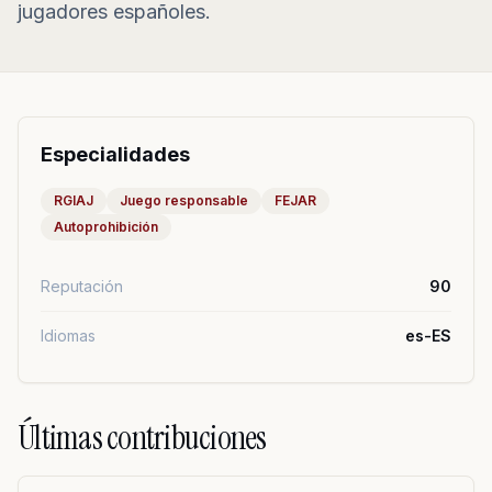
jugadores españoles.
Especialidades
RGIAJ
Juego responsable
FEJAR
Autoprohibición
Reputación
90
Idiomas
es-ES
Últimas contribuciones