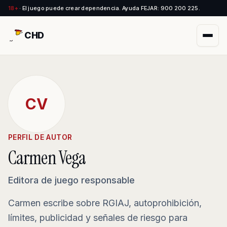
18+
·
El juego puede crear dependencia. Ayuda FEJAR: 900 200 225.
CHD
CV
PERFIL DE AUTOR
Carmen Vega
Editora de juego responsable
Carmen escribe sobre RGIAJ, autoprohibición,
límites, publicidad y señales de riesgo para