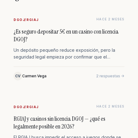
HACE 2 MESES
DGOJ/RGIAJ
¿Es seguro depositar 5€ en un casino con licencia
DGOJ?
Un depósito pequeño reduce exposición, pero la
seguridad legal empieza por confirmar que el
operador aparece en el buscador oficial de la DGOJ
y trabaja con ...
CV
Carmen Vega
2 respuestas ->
HACE 2 MESES
DGOJ/RGIAJ
RGIAJ y casinos sin licencia DGOJ — ¿qué es
legalmente posible en 2026?
El RGIAJ busca impedir el acceso a juegos donde se